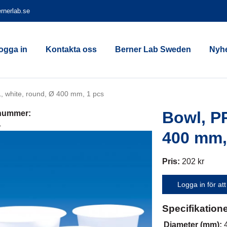
rnerlab.se
ogga in
Kontakta oss
Berner Lab Sweden
Nyhe
L, white, round, Ø 400 mm, 1 pcs
Bowl, PP
lnummer:
4
400 mm,
Pris:
202 kr
Logga in för att
Specifikation
Diameter (mm):