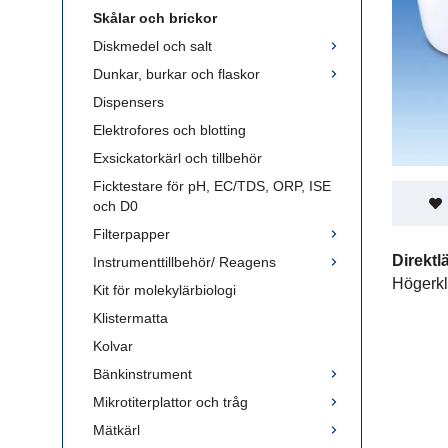
Skålar och brickor
Diskmedel och salt
Dunkar, burkar och flaskor
Dispensers
Elektrofores och blotting
Exsickatorkärl och tillbehör
Ficktestare för pH, EC/TDS, ORP, ISE
och D0
Filterpapper
Direktl
Instrumenttillbehör/ Reagens
Högerkl
Kit för molekylärbiologi
Klistermatta
Kolvar
Bänkinstrument
Mikrotiterplattor och tråg
Mätkärl