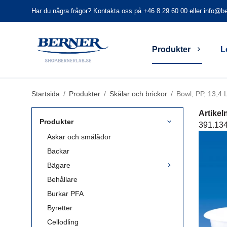
Har du några frågor? Kontakta oss på +46 8 29 60 00 eller
info@be
Produkter
L
Startsida
/
Produkter
/
Skålar och brickor
/
Bowl, PP, 13,4 
Artike
Produkter
391.13
Askar och smålådor
Backar
Bägare
Behållare
Burkar PFA
Byretter
Cellodling