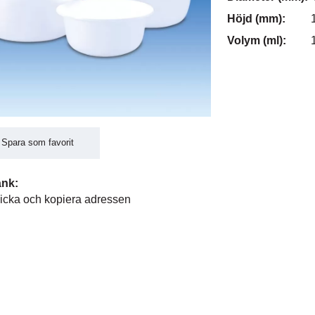
Höjd (mm):
Volym (ml):
Spara som favorit
änk:
icka och kopiera adressen