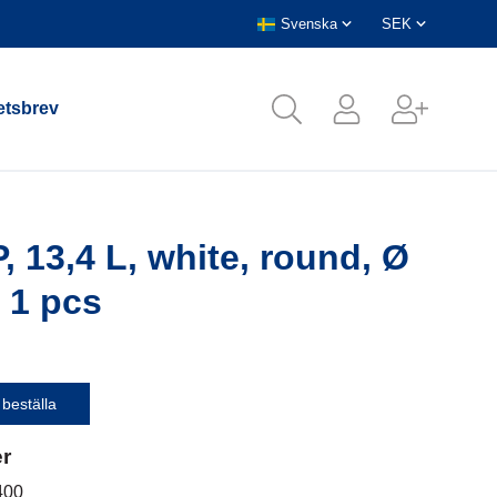
tsbrev
, 13,4 L, white, round, Ø
 1 pcs
 beställa
er
400