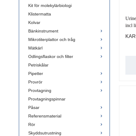
Kit för molekylärbiologi
Klistermatta
Urine
Kolvar
incl 
Bänkinstrument
KAR
Mikrotiterplattor och tråg
Mätkärl
Odlingsflaskor och filter
Petriskålar
Pipetter
Provrör
Provtagning
Provtagningspinnar
Påsar
Referensmaterial
Rör
Skyddsutrustning