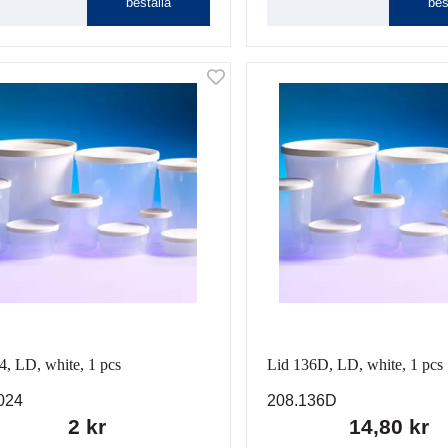
beställa
bes
4, LD, white, 1 pcs
Lid 136D, LD, white, 1 pcs
024
208.136D
2 kr
14,80 kr