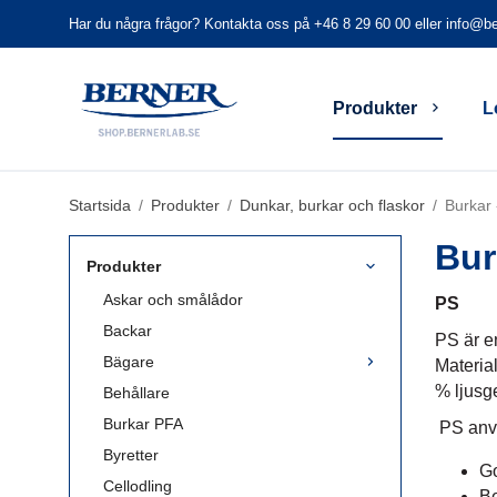
Har du några frågor? Kontakta oss på +46 8 29 60 00 eller
info@be
Produkter
L
Startsida
/
Produkter
/
Dunkar, burkar och flaskor
/
Burkar 
Bur
Produkter
Askar och smålådor
PS
Backar
PS är e
Bägare
Material
% ljusg
Behållare
Burkar PFA
PS anvä
Byretter
Go
Cellodling
Be