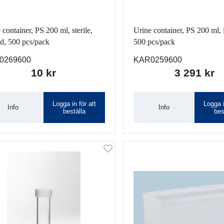
 container, PS 200 ml, sterile,
Urine container, PS 200 ml, i
lid, 500 pcs/pack
500 pcs/pack
0269600
KAR0259600
10 kr
3 291 kr
Logga in för att
Logga i
Info
Info
beställa
bes