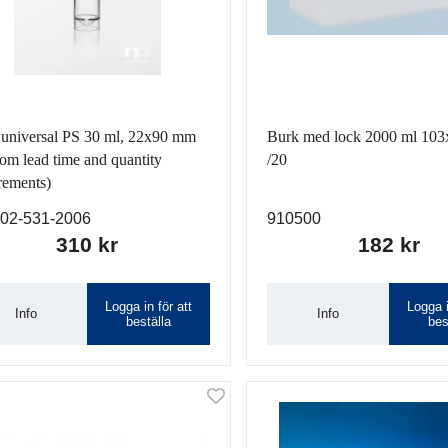
universal PS 30 ml, 22x90 mm
Burk med lock 2000 ml 10
om lead time and quantity
/20
rements)
02-531-2006
910500
310 kr
182 kr
Logga in för att
Logga i
Info
Info
beställa
bes