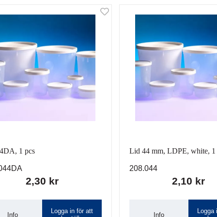
44DA, 1 pcs
Lid 44 mm, LDPE, white, 1
.044DA
208.044
2,30 kr
2,10 kr
Logga in för att
Logga i
Info
Info