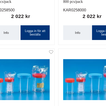
cs/pack
800 pcs/pack
0258500
KAR0258000
2 022 kr
2 022 kr
Logga in för att
Logga i
Info
Info
beställa
bes