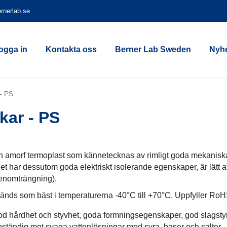
rnerlab.se
ogga in
Kontakta oss
Berner Lab Sweden
Nyhe
- PS
kar - PS
n amorf termoplast som kännetecknas av rimligt goda mekaniska
et har dessutom goda elektriskt isolerande egenskaper, är lätt at
enomträngning).
nds som bäst i temperaturerna -40°C till +70°C. Uppfyller RoHS
d hårdhet och styvhet, goda formningsegenskaper, god slagstyr
ständig mot svaga vattenlösningar med syra, baser och salter.