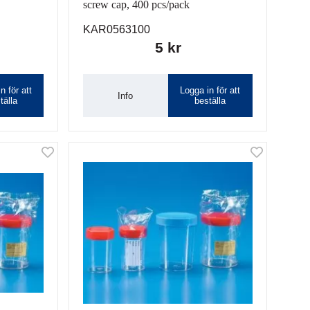
screw cap, 400 pcs/pack
KAR0563100
5 kr
n för att
Logga in för att
Info
tälla
beställa