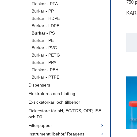
750 p
Flaskor - PFA
Burkar - PP
KAR
Burkar - HDPE
Burkar - LDPE
Burkar - PS
Burkar - PE
Burkar - PVC
Burkar - PETG
Burkar - PPA
Flaskor - PEH
Burkar - PTFE
Dispensers
Elektrofores och blotting
Exsickatorkärl och tillbehör
Ficktestare för pH, EC/TDS, ORP, ISE
och D0
Filterpapper
Instrumenttillbehör/ Reagens