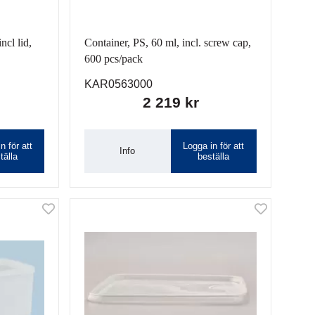
ncl lid,
Container, PS, 60 ml, incl. screw cap,
600 pcs/pack
KAR0563000
2 219 kr
n för att
Logga in för att
Info
tälla
beställa