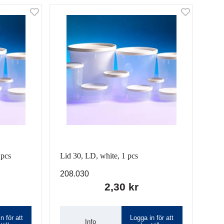
 pcs
Lid 30, LD, white, 1 pcs
208.030
2,30 kr
n för att
Logga in för att
Info