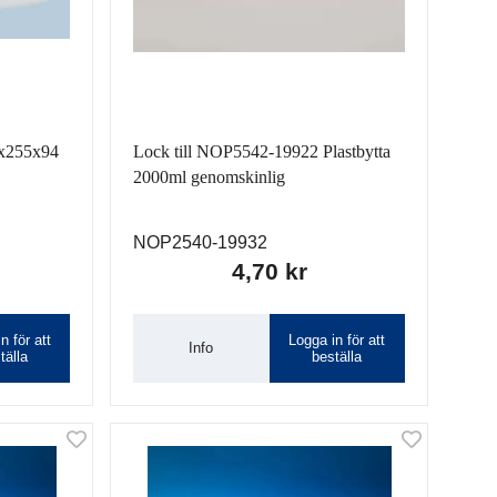
3x255x94
Lock till NOP5542-19922 Plastbytta
2000ml genomskinlig
NOP2540-19932
4,70 kr
n för att
Logga in för att
Info
tälla
beställa