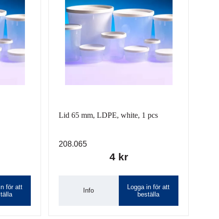
Lid 65 mm, LDPE, white, 1 pcs
208.065
4 kr
n för att
Logga in för att
Info
tälla
beställa