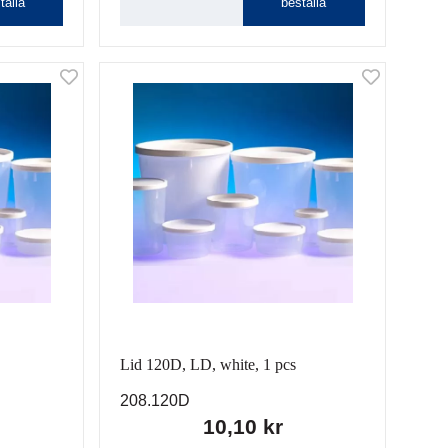
tälla
beställa
Lid 120D, LD, white, 1 pcs
208.120D
10,10 kr