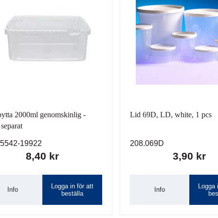
bytta 2000ml genomskinlig -
Lid 69D, LD, white, 1 pcs
separat
5542-19922
208.069D
8,40 kr
3,90 kr
Logga in för att
Logga i
Info
Info
beställa
bes