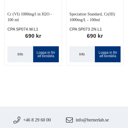
Cr (VI) 1000mg/l in H2O -
Speciation Standard, Cr(III)
100 ml
1000mg/L - 100ml
CPA SP074.W.L1
CPA SP073.2N.L1
690 kr
690 kr
Logga in för
Logga in för
Info
Info
att beställa
att beställa
+46 8 29 60 00
info@bernerlab.se