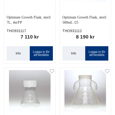
Optimum Growth Flask, steril
Optimum Growth Flask, steril
7L, 4st/FP
500mL /25
THO931117
THO931112
7 110 kr
8 190 kr
Logga in för
Logga in för
Info
Info
att beställa
att beställa