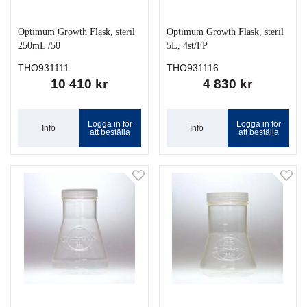
Optimum Growth Flask, steril
Optimum Growth Flask, steril
250mL /50
5L, 4st/FP
THO931111
THO931116
10 410 kr
4 830 kr
Logga in för
Logga in för
Info
Info
att beställa
att beställa