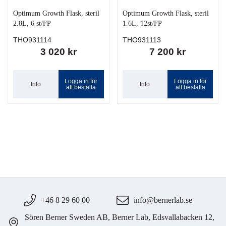
Optimum Growth Flask, steril
Optimum Growth Flask, steril
2.8L, 6 st/FP
1.6L, 12st/FP
THO931114
THO931113
3 020 kr
7 200 kr
Logga in för
Logga in för
Info
Info
att beställa
att beställa
+46 8 29 60 00
info@bernerlab.se
Sören Berner Sweden AB, Berner Lab, Edsvallabacken 12,