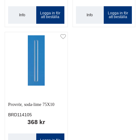
Logga in för
Logga in för
Info
Info
att beställa
att beställa
Provrör, soda-lime 75X10
BRD114105
368 kr