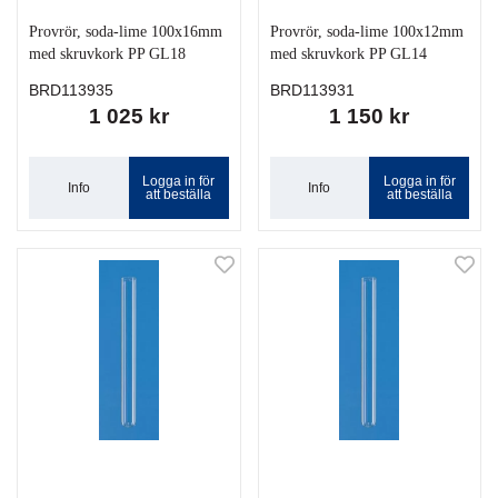
Provrör, soda-lime 100x16mm
Provrör, soda-lime 100x12mm
med skruvkork PP GL18
med skruvkork PP GL14
BRD113935
BRD113931
1 025 kr
1 150 kr
Logga in för
Logga in för
Info
Info
att beställa
att beställa