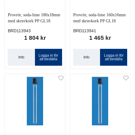
Provrör, soda-lime 180x18mm
Provrör, soda-lime 160x16mm
med skruvkork PP GL18
med skruvkork PP GL18
BRD113943
BRD113941
1 804 kr
1 465 kr
Logga in för
Logga in för
Info
Info
att beställa
att beställa