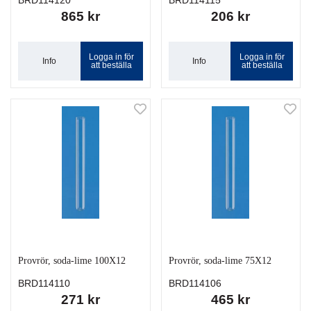
BRD114120
BRD114115
865 kr
206 kr
Logga in för
Logga in för
Info
Info
att beställa
att beställa
Provrör, soda-lime 100X12
Provrör, soda-lime 75X12
BRD114110
BRD114106
271 kr
465 kr