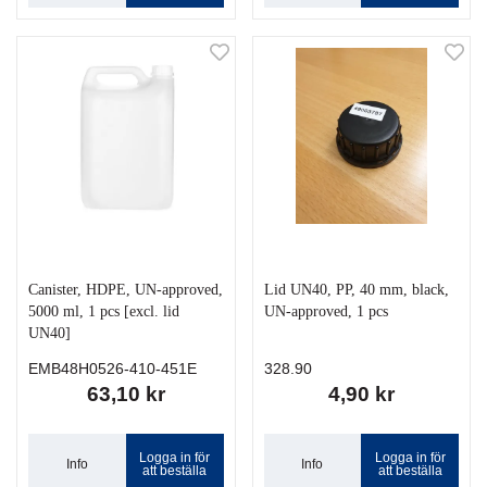
Canister, HDPE, UN-approved,
Lid UN40, PP, 40 mm, black,
5000 ml, 1 pcs [excl. lid
UN-approved, 1 pcs
UN40]
EMB48H0526-410-451E
328.90
63,10 kr
4,90 kr
Logga in för
Logga in för
Info
Info
att beställa
att beställa