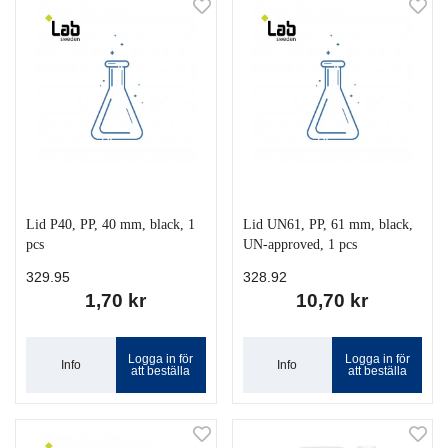
Lid P40, PP, 40 mm, black, 1
Lid UN61, PP, 61 mm, black,
pcs
UN-approved, 1 pcs
329.95
328.92
1,70 kr
10,70 kr
Logga in för
Logga in för
Info
Info
att beställa
att beställa