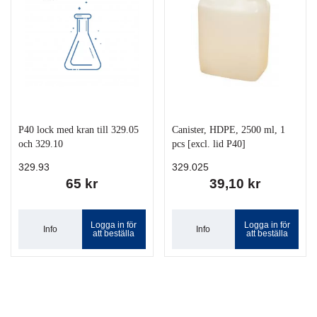
P40 lock med kran till 329.05
Canister, HDPE, 2500 ml, 1
och 329.10
pcs [excl. lid P40]
329.93
329.025
65 kr
39,10 kr
Logga in för
Logga in för
Info
Info
att beställa
att beställa