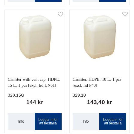
Canister with vent cap, HDPE,
Canister, HDPE, 10 L, 1 pcs
15 L, 1 pcs [excl. lid UN61]
[excl. lid P40]
328.15G
329.10
144 kr
143,40 kr
Logga in för
Logga in för
Info
Info
att beställa
att beställa