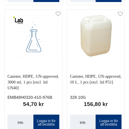
Canister, HDPE, UN-approved,
Canister, HDPE, UN-approved,
3000 ml, 1 pcs [excl. lid
10 L, 1 pcs [excl. lid P51]
UN40]
EMB48H0320-410-976B
328.10G
54,70 kr
156,80 kr
Logga in för
Logga in för
Info
Info
att beställa
att beställa