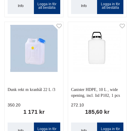
Logga in för
Logga in för
Info
Info
att beställa
att beställa
Dunk rekt m kranhål 22 L /3
Canister HDPE, 10 L , wide
opening, incl. lid P102, 1 pcs
350.20
272.10
1 171 kr
185,60 kr
Logga in för
Logga in för
Info
Info