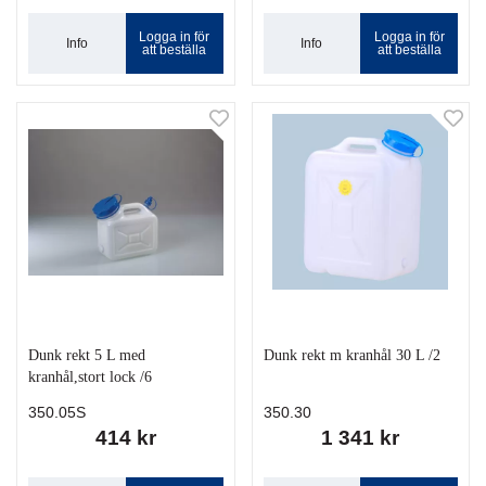
Logga in för
Logga in för
Info
Info
att beställa
att beställa
Dunk rekt 5 L med
Dunk rekt m kranhål 30 L /2
kranhål,stort lock /6
350.05S
350.30
414 kr
1 341 kr