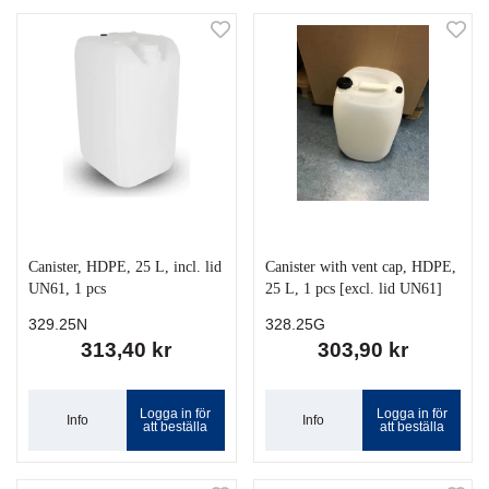
Canister, HDPE, 25 L, incl. lid
Canister with vent cap, HDPE,
UN61, 1 pcs
25 L, 1 pcs [excl. lid UN61]
329.25N
328.25G
313,40 kr
303,90 kr
Logga in för
Logga in för
Info
Info
att beställa
att beställa