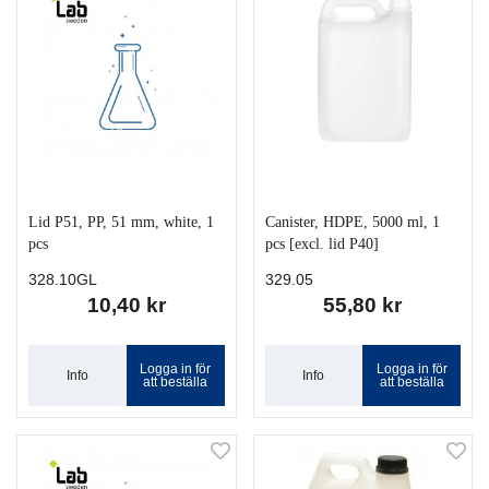
Lid P51, PP, 51 mm, white, 1
Canister, HDPE, 5000 ml, 1
pcs
pcs [excl. lid P40]
328.10GL
329.05
10,40 kr
55,80 kr
Logga in för
Logga in för
Info
Info
att beställa
att beställa