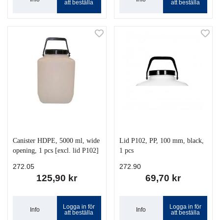
att beställa
att beställa
Canister HDPE, 5000 ml, wide
Lid P102, PP, 100 mm, black,
opening, 1 pcs [excl. lid P102]
1 pcs
272.05
272.90
125,90 kr
69,70 kr
Logga in för
Logga in för
Info
Info
att beställa
att beställa