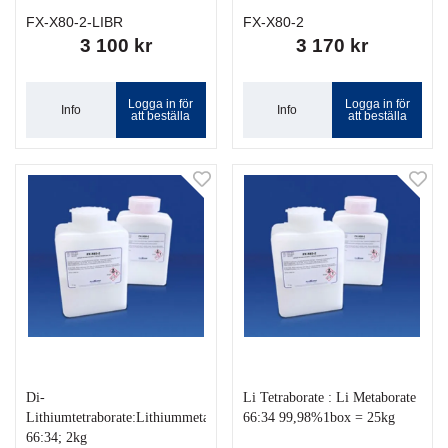
FX-X80-2-LIBR
FX-X80-2
3 100 kr
3 170 kr
Logga in för
Logga in för
Info
Info
att beställa
att beställa
Di-
Li Tetraborate : Li Metaborate
Lithiumtetraborate:Lithiummetaborate
66:34 99,98%1box = 25kg
66:34; 2kg