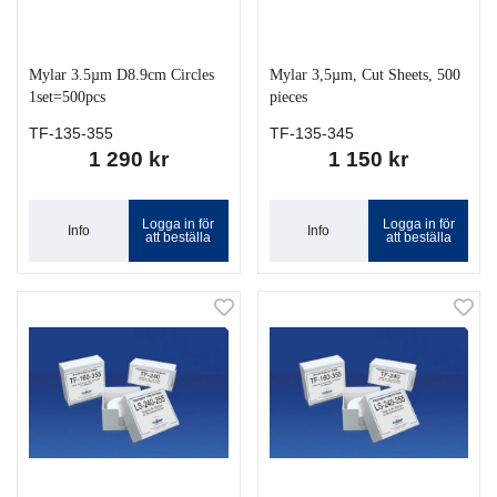
Mylar 3.5µm D8.9cm Circles
Mylar 3,5µm, Cut Sheets, 500
1set=500pcs
pieces
TF-135-355
TF-135-345
1 290 kr
1 150 kr
Logga in för
Logga in för
Info
Info
att beställa
att beställa