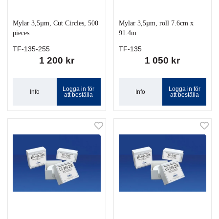
Mylar 3,5µm, Cut Circles, 500
Mylar 3,5µm, roll 7.6cm x
pieces
91.4m
TF-135-255
TF-135
1 200 kr
1 050 kr
Logga in för
Logga in för
Info
Info
att beställa
att beställa