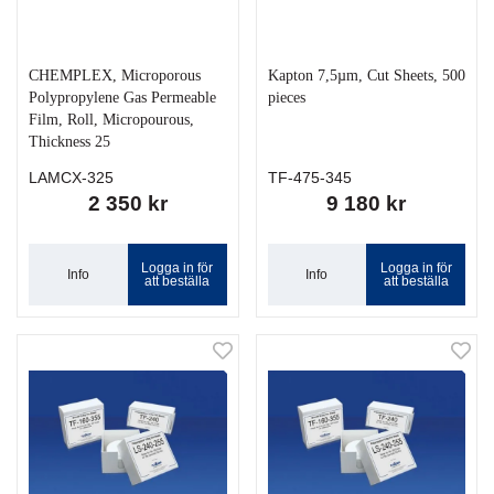
CHEMPLEX, Microporous
Kapton 7,5µm, Cut Sheets, 500
Polypropylene Gas Permeable
pieces
Film, Roll, Micropourous,
Thickness 25
LAMCX-325
TF-475-345
2 350 kr
9 180 kr
Logga in för
Logga in för
Info
Info
att beställa
att beställa