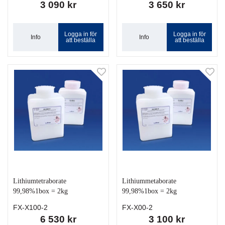
3 090 kr
3 650 kr
Logga in för
Logga in för
Info
Info
att beställa
att beställa
Lithiumtetraborate
Lithiummetaborate
99,98%1box = 2kg
99,98%1box = 2kg
FX-X100-2
FX-X00-2
6 530 kr
3 100 kr