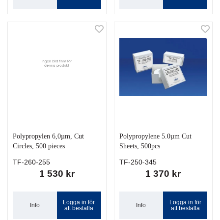
Polypropylen 6,0µm, Cut
Polypropylene 5.0µm Cut
Circles, 500 pieces
Sheets, 500pcs
TF-260-255
TF-250-345
1 530 kr
1 370 kr
Logga in för
Logga in för
Info
Info
att beställa
att beställa