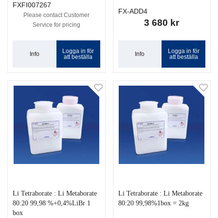
FXFI007267
FX-ADD4
Please contact Customer
3 680 kr
Service for pricing
Logga in för
Logga in för
Info
Info
att beställa
att beställa
Li Tetraborate : Li Metaborate
Li Tetraborate : Li Metaborate
80:20 99,98 %+0,4%LiBr 1
80:20 99,98%1box = 2kg
box