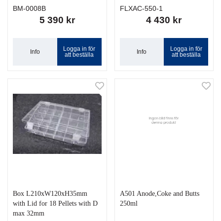
BM-0008B
FLXAC-550-1
5 390 kr
4 430 kr
Logga in för
Logga in för
Info
Info
att beställa
att beställa
Box L210xW120xH35mm
A501 Anode,Coke and Butts
with Lid for 18 Pellets with D
250ml
max 32mm