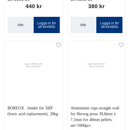
440 kr
380 kr
Logga in för
Logga in för
Info
Info
att beställa
att beställa
BOREOX , binder for XRF
Aluminium cups straight wall
(boric acid replacement), 20kg
for Herzog press 39,8mm x
7,5mm for 40mm pellets,
set=1000pcs