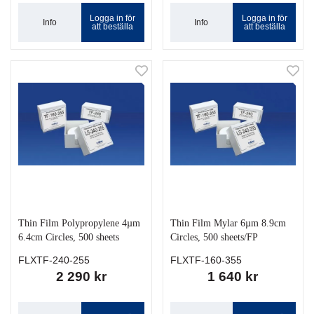
Logga in för
Logga in för
Info
Info
att beställa
att beställa
Thin Film Polypropylene 4µm
Thin Film Mylar 6µm 8.9cm
6.4cm Circles, 500 sheets
Circles, 500 sheets/FP
FLXTF-240-255
FLXTF-160-355
2 290 kr
1 640 kr