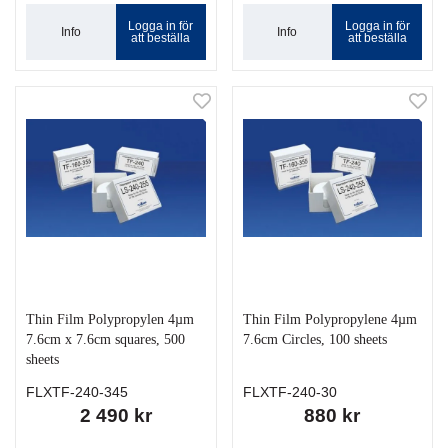
Logga in för
Logga in för
Info
Info
att beställa
att beställa
Thin Film Polypropylen 4µm
Thin Film Polypropylene 4µm
7.6cm x 7.6cm squares, 500
7.6cm Circles, 100 sheets
sheets
FLXTF-240-345
FLXTF-240-30
2 490 kr
880 kr