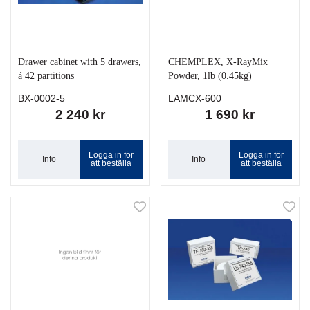
Drawer cabinet with 5 drawers,
CHEMPLEX, X-RayMix
á 42 partitions
Powder, 1lb (0.45kg)
BX-0002-5
LAMCX-600
2 240 kr
1 690 kr
Logga in för
Logga in för
Info
Info
att beställa
att beställa