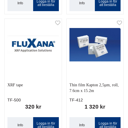
Logga in för
Logga in för
Info
Info
att beställa
att beställa
XRF tape
Thin film Kapton 2,5µm, roll,
7.6cm x 15.2m
TF-500
TF-412
320 kr
1 320 kr
Logga in för
Logga in för
Info
Info
att beställa
att beställa