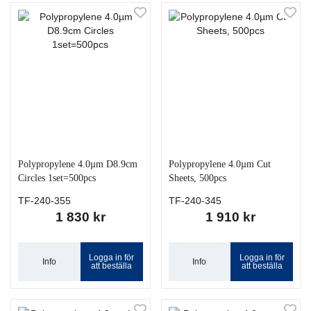
Polypropylene 4.0µm D8.9cm
Polypropylene 4.0µm Cut
Circles 1set=500pcs
Sheets, 500pcs
TF-240-355
TF-240-345
1 830 kr
1 910 kr
Logga in för
Logga in för
Info
Info
att beställa
att beställa