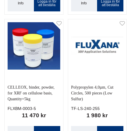
Logga in för
Logga in för
Info
Info
att beställa
att beställa
CELLEOX, binder, powder,
Polypropylen 4,0µm, Cut
for XRF on cellulose basis,
Circles, 500 pieces (Low
Quantity=5kg
Sulfur)
FLXBM-0003-5
TF-LS-240-255
11 470 kr
1 980 kr