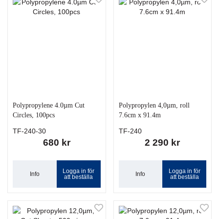
Polypropylene 4.0µm Cut
Polypropylen 4,0µm, roll
Circles, 100pcs
7.6cm x 91.4m
TF-240-30
TF-240
680 kr
2 290 kr
Logga in för
Logga in för
Info
Info
att beställa
att beställa