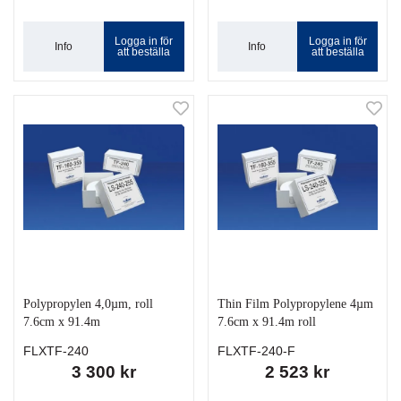
Logga in för
Logga in för
Info
Info
att beställa
att beställa
Polypropylen 4,0µm, roll
Thin Film Polypropylene 4µm
7.6cm x 91.4m
7.6cm x 91.4m roll
FLXTF-240
FLXTF-240-F
3 300 kr
2 523 kr