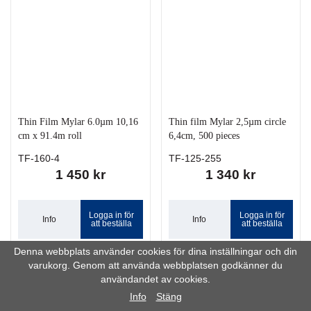
Thin Film Mylar 6.0µm 10,16
Thin film Mylar 2,5µm circle
cm x 91.4m roll
6,4cm, 500 pieces
TF-160-4
TF-125-255
1 450 kr
1 340 kr
Logga in för
Logga in för
Info
Info
att beställa
att beställa
Denna webbplats använder cookies för dina inställningar och din
varukorg. Genom att använda webbplatsen godkänner du
användandet av cookies.
Info
Stäng