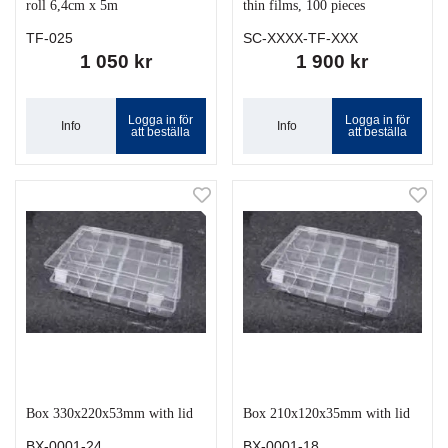
roll 6,4cm x 5m
thin films, 100 pieces
TF-025
SC-XXXX-TF-XXX
1 050 kr
1 900 kr
Logga in för
Logga in för
Info
Info
att beställa
att beställa
Box 330x220x53mm with lid
Box 210x120x35mm with lid
BX-0001-24
BX-0001-18