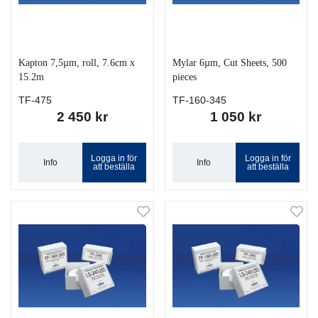
Kapton 7,5µm, roll, 7.6cm x
Mylar 6µm, Cut Sheets, 500
15.2m
pieces
TF-475
TF-160-345
2 450 kr
1 050 kr
Logga in för
Logga in för
Info
Info
att beställa
att beställa