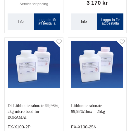
3 170 kr
Service for pricing
Logga in för
Logga in för
Info
Info
att beställa
att beställa
Di-Lithiumtetraborate 99,98%;
Lithiumtetraborate
2kg micro bead for
99,98%1box = 25kg
BORAMAT
FX-X100-2P
FX-X100-25N