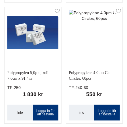
Polypropylen 5,0µm, roll
Polypropylene 4.0µm Cut
7.6cm x 91.4m
Circles, 60pcs
TF-250
TF-240-60
1 830 kr
550 kr
Logga in för
Logga in för
Info
Info
att beställa
att beställa