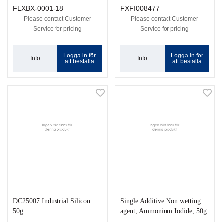
FLXBX-0001-18
FXFI008477
Please contact Customer
Please contact Customer
Service for pricing
Service for pricing
Logga in för
Logga in för
Info
Info
att beställa
att beställa
DC25007 Industrial Silicon
Single Additive Non wetting
50g
agent, Ammonium Iodide, 50g