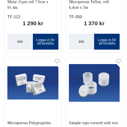
Mylar 11µm roll 7.6cm x
Microporous Teflon, roll
91.4m
6,4cm x 5m
TF-112
TF-050
1 290 kr
1 370 kr
Logga in för
Logga in för
Info
Info
att beställa
att beställa
Microporous Polypropylen,
Sample cups covered with two