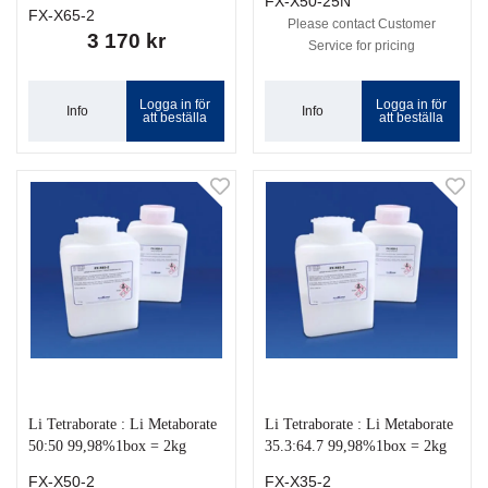
FX-X50-25N
FX-X65-2
Please contact Customer
3 170 kr
Service for pricing
Logga in för
Logga in för
Info
Info
att beställa
att beställa
Li Tetraborate : Li Metaborate
Li Tetraborate : Li Metaborate
50:50 99,98%1box = 2kg
35.3:64.7 99,98%1box = 2kg
FX-X50-2
FX-X35-2