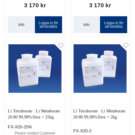
3 170 kr
3 170 kr
Logga in för
Logga in för
Info
Info
att beställa
att beställa
Li Tetraborate : Li Metaborate
Li Tetraborate : Li Metaborate
20:80 99,98%1box = 25kg
20:80 99,98%1box = 2kg
FX-X20-25N
FX-X20-2
Please contact Customer