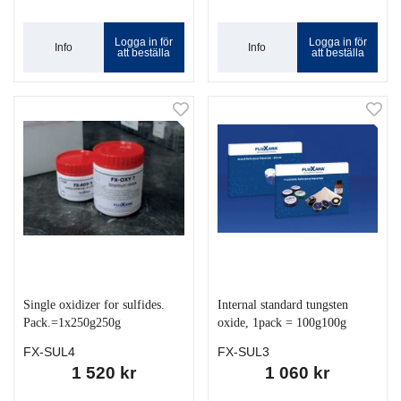
Logga in för
Logga in för
Info
Info
att beställa
att beställa
Single oxidizer for sulfides.
Internal standard tungsten
Pack.=1x250g250g
oxide, 1pack = 100g100g
FX-SUL4
FX-SUL3
1 520 kr
1 060 kr