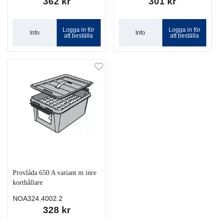
362 kr
301 kr
Logga in för
Logga in för
Info
Info
att beställa
att beställa
Provlåda 650 A variant m inre
korthållare
NOA324.4002.2
328 kr