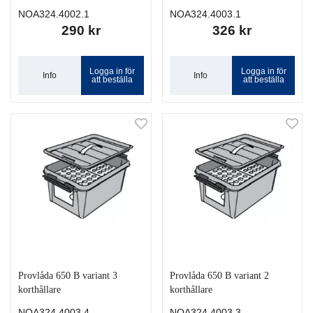
NOA324.4002.1
NOA324.4003.1
290 kr
326 kr
Logga in för
Logga in för
Info
Info
att beställa
att beställa
Provlåda 650 B variant 3
Provlåda 650 B variant 2
korthållare
korthållare
NOA324.4003.4
NOA324.4003.3