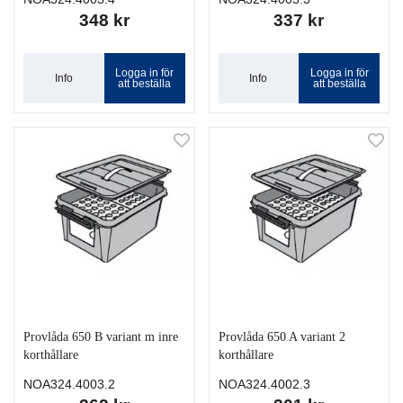
348 kr
337 kr
Logga in för
Logga in för
Info
Info
att beställa
att beställa
Provlåda 650 B variant m inre
Provlåda 650 A variant 2
korthållare
korthållare
NOA324.4003.2
NOA324.4002.3