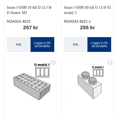
Insats f 650B 10 hål D 32 f B-
Insats f 650B 40 hål D 13 H 65
D flaskor M3
modul 3
NOA324.4622
NOA324.4621.1
257 kr
255 kr
Logga in för
Logga in för
Info
Info
att beställa
att beställa