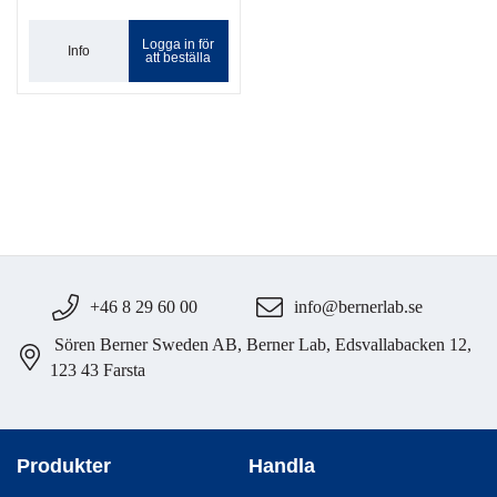
Logga in för
Info
att beställa
+46 8 29 60 00
info@bernerlab.se
Sören Berner Sweden AB, Berner Lab, Edsvallabacken 12,
123 43 Farsta
Produkter
Handla