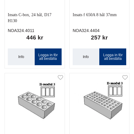
Insats C-box, 24 hål, D17
Insats f 650A 8 hål 37mm
H130
NOA324.4011
NOA324.4404
446 kr
257 kr
Logga in för
Logga in för
Info
Info
att beställa
att beställa