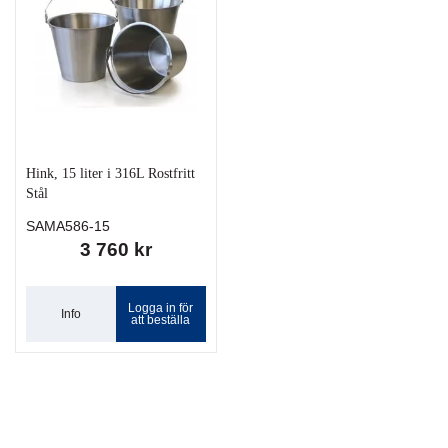
Hink, 15 liter i 316L Rostfritt
Stål
SAMA586-15
3 760 kr
Logga in för
Info
att beställa