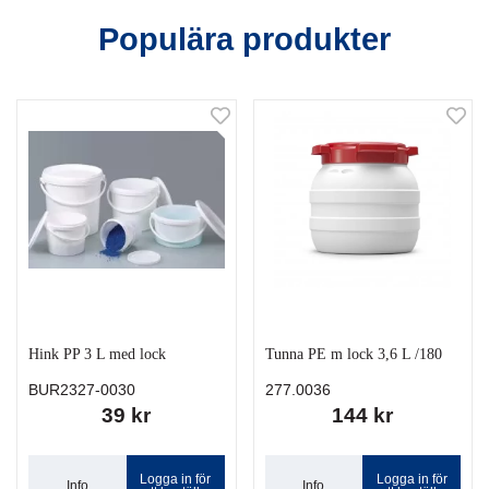
Populära produkter
Hink PP 3 L med lock
Tunna PE m lock 3,6 L /180
BUR2327-0030
277.0036
39 kr
144 kr
Logga in för
Logga in för
Info
Info