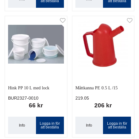
att beställa
att beställa
Hink PP 10 L med lock
Måttkanna PE 0.5 L /15
BUR2327-0010
219.05
66 kr
206 kr
Logga in för
Logga in för
Info
Info
att beställa
att beställa