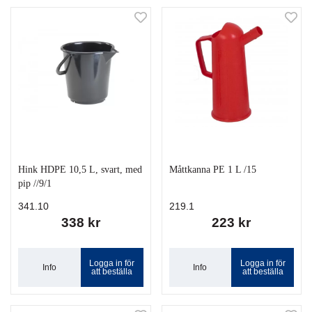
Hink HDPE 10,5 L, svart, med
Måttkanna PE 1 L /15
pip //9/1
341.10
219.1
338 kr
223 kr
Logga in för
Logga in för
Info
Info
att beställa
att beställa