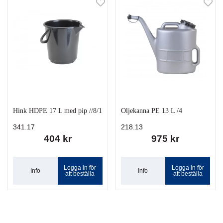
Hink HDPE 17 L med pip //8/1
Oljekanna PE 13 L /4
341.17
218.13
404 kr
975 kr
Logga in för
Logga in för
Info
Info
att beställa
att beställa