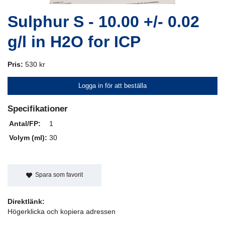
Sulphur S - 10.00 +/- 0.02
g/l in H2O for ICP
Pris:
530 kr
Logga in för att beställa
Specifikationer
Antal/FP:
1
Volym (ml):
30
Spara som favorit
Direktlänk:
Högerklicka och kopiera adressen