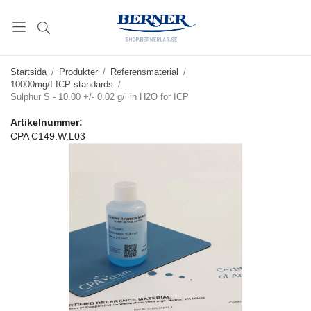
Startsida
/
Produkter
/
Referensmaterial
/
10000mg/I ICP standards
/
Sulphur S - 10.00 +/- 0.02 g/l in H2O for ICP
Artikelnummer:
CPA C149.W.L03