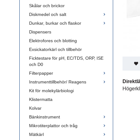
Skålar och brickor
Diskmedel och salt
Dunkar, burkar och flaskor
Dispensers
Elektrofores och blotting
Exsickatorkärl och tillbehör
Ficktestare för pH, EC/TDS, ORP, ISE
och D0
Filterpapper
Direktl
Instrumenttillbehör/ Reagens
Högerkl
Kit för molekylärbiologi
Klistermatta
Kolvar
Bänkinstrument
Mikrotiterplattor och tråg
Mätkärl