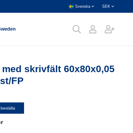
Sweden
 med skrivfält 60x80x0,05
st/FP
 beställa
er