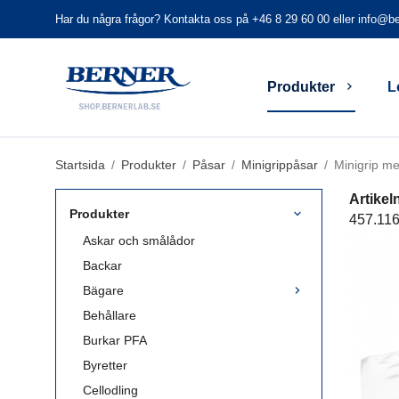
Har du några frågor? Kontakta oss på +46 8 29 60 00 eller
info@be
Produkter
L
Startsida
/
Produkter
/
Påsar
/
Minigrippåsar
/
Minigrip me
Artike
Produkter
457.11
Askar och smålådor
Backar
Bägare
Behållare
Burkar PFA
Byretter
Cellodling