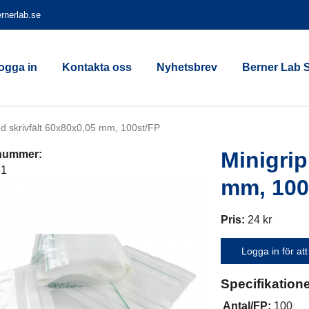
rnerlab.se
ogga in
Kontakta oss
Nyhetsbrev
Berner Lab 
d skrivfält 60x80x0,05 mm, 100st/FP
Minigrip
lnummer:
61
mm, 100
Pris:
24 kr
Logga in för att
Specifikation
Antal/FP:
100