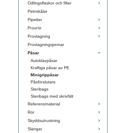
Odlingsflaskor och filter
Petriskålar
Pipetter
Provrör
Provtagning
Provtagningspinnar
Påsar
Autoklavpåsar
Kraftiga påsar av PE
Minigrippåsar
Påsförslutare
Steribags
Steribags med skrivfält
Referensmaterial
Rör
Skyddsutrustning
Slangar