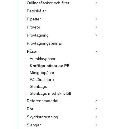
Odlingsflaskor och filter
Petriskålar
Pipetter
Provrör
Provtagning
Provtagningspinnar
Påsar
Autoklavpåsar
Kraftiga påsar av PE
Minigrippåsar
Påsförslutare
Steribags
Steribags med skrivfält
Referensmaterial
Rör
Skyddsutrustning
Slangar