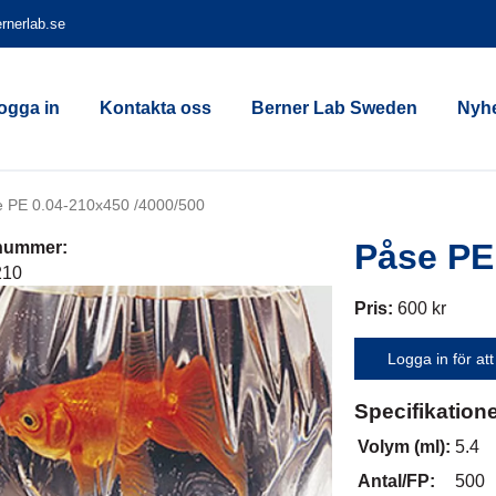
rnerlab.se
ogga in
Kontakta oss
Berner Lab Sweden
Nyhe
 PE 0.04-210x450 /4000/500
Påse PE
lnummer:
210
Pris:
600 kr
Logga in för att
Specifikation
Volym (ml):
5.4
Antal/FP:
500