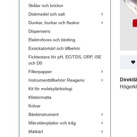
Skålar och brickor
Diskmedel och salt
Dunkar, burkar och flaskor
Dispensers
Elektrofores och blotting
Exsickatorkärl och tillbehör
Ficktestare för pH, EC/TDS, ORP, ISE
och D0
Filterpapper
Direktl
Instrumenttillbehör/ Reagens
Högerkl
Kit för molekylärbiologi
Klistermatta
Kolvar
Bänkinstrument
Mikrotiterplattor och tråg
Mätkärl