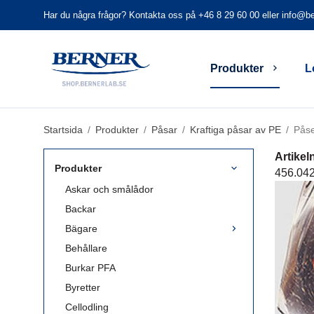
Har du några frågor? Kontakta oss på +46 8 29 60 00 eller
info@be
Produkter
L
Startsida
/
Produkter
/
Påsar
/
Kraftiga påsar av PE
/
Påse
Artike
Produkter
456.04
Askar och smålådor
Backar
Bägare
Behållare
Burkar PFA
Byretter
Cellodling