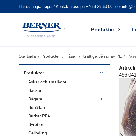
Har du några frågor? Kontakta oss på +46 8 29 60 00 eller
info@be
Produkter
L
Startsida
/
Produkter
/
Påsar
/
Kraftiga påsar av PE
/
Påse
Artike
Produkter
456.04
Askar och smålådor
Backar
Bägare
Behållare
Burkar PFA
Byretter
Cellodling