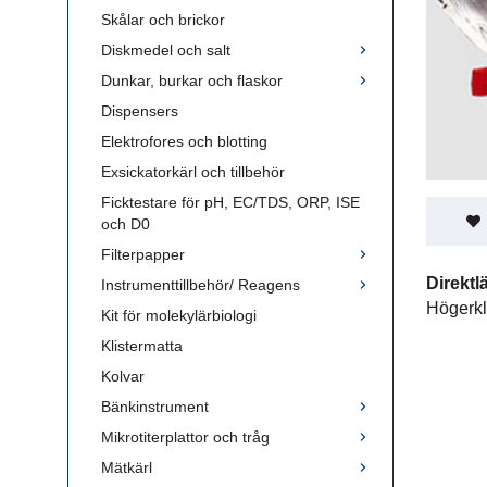
Skålar och brickor
Diskmedel och salt
Dunkar, burkar och flaskor
Dispensers
Elektrofores och blotting
Exsickatorkärl och tillbehör
Ficktestare för pH, EC/TDS, ORP, ISE
och D0
Filterpapper
Direktl
Instrumenttillbehör/ Reagens
Högerkl
Kit för molekylärbiologi
Klistermatta
Kolvar
Bänkinstrument
Mikrotiterplattor och tråg
Mätkärl