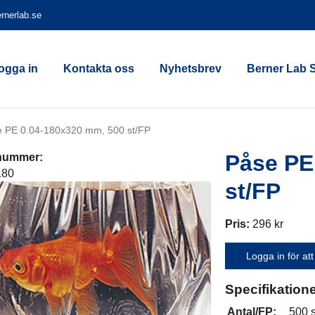
rnerlab.se
ogga in
Kontakta oss
Nyhetsbrev
Berner Lab 
 PE 0.04-180x320 mm, 500 st/FP
Påse PE
lnummer:
180
st/FP
Pris:
296 kr
Logga in för att
Specifikation
Antal/FP:
500 