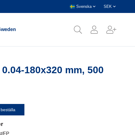
Sweden
 0.04-180x320 mm, 500
 beställa
er
st/FP