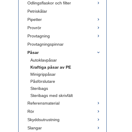
Odlingsflaskor och filter
Petriskålar
Pipetter
Provrör
Provtagning
Provtagningspinnar
Påsar
Autoklavpåsar
Kraftiga påsar av PE
Minigrippåsar
Påsförslutare
Steribags
Steribags med skrivfält
Referensmaterial
Rör
Skyddsutrustning
Slangar