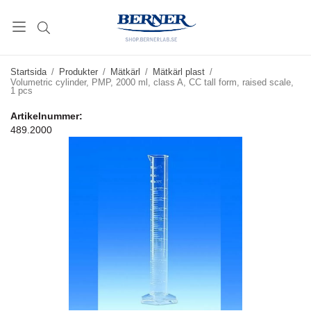
Startsida
/
Produkter
/
Mätkärl
/
Mätkärl plast
/
Volumetric cylinder, PMP, 2000 ml, class A, CC tall form, raised scale,
1 pcs
Artikelnummer:
489.2000