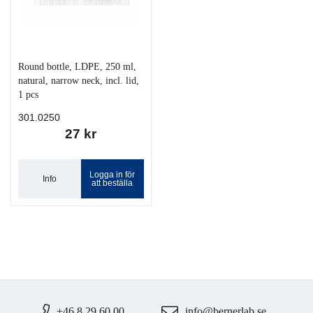
Round bottle, LDPE, 250 ml,
natural, narrow neck, incl. lid,
1 pcs
301.0250
27 kr
Logga in för
Info
att beställa
+46 8 29 60 00
info@bernerlab.se