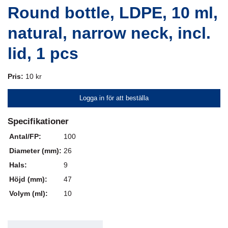
Round bottle, LDPE, 10 ml,
natural, narrow neck, incl.
lid, 1 pcs
Pris:
10 kr
Logga in för att beställa
Specifikationer
Antal/FP:
100
Diameter (mm):
26
Hals:
9
Höjd (mm):
47
Volym (ml):
10