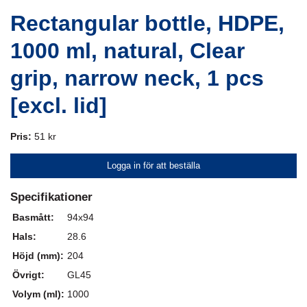
Rectangular bottle, HDPE,
1000 ml, natural, Clear
grip, narrow neck, 1 pcs
[excl. lid]
Pris:
51 kr
Logga in för att beställa
Specifikationer
Basmått:
94x94
Hals:
28.6
Höjd (mm):
204
Övrigt:
GL45
Volym (ml):
1000