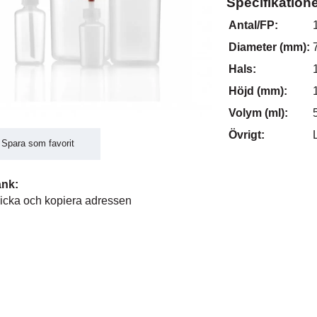
Specifikation
Antal/FP:
Diameter (mm):
Hals:
Höjd (mm):
Volym (ml):
Övrigt:
Spara som favorit
änk:
icka och kopiera adressen