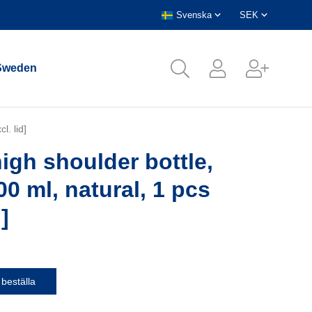
Sweden
l. lid]
igh shoulder bottle,
0 ml, natural, 1 pcs
d]
 beställa