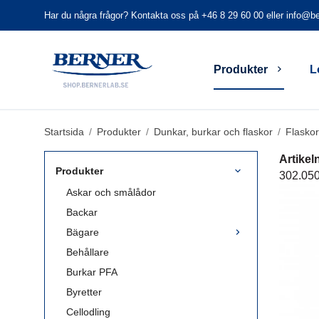
Har du några frågor? Kontakta oss på +46 8 29 60 00 eller
info@be
Produkter
L
Startsida
/
Produkter
/
Dunkar, burkar och flaskor
/
Flasko
Artike
Produkter
302.05
Askar och smålådor
Backar
Bägare
Behållare
Burkar PFA
Byretter
Cellodling