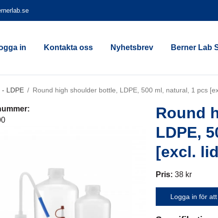
rnerlab.se
ogga in
Kontakta oss
Nyhetsbrev
Berner Lab 
r - LDPE
/
Round high shoulder bottle, LDPE, 500 ml, natural, 1 pcs [exc
Round h
lnummer:
00
LDPE, 50
[excl. li
Pris:
38 kr
Logga in för att