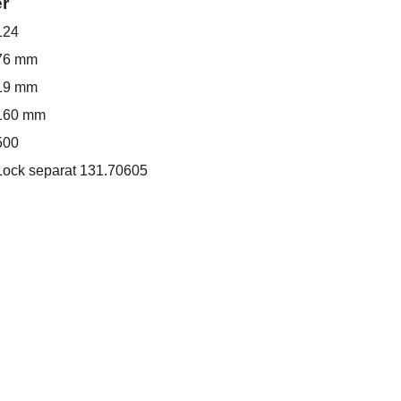
er
124
76 mm
19 mm
160 mm
500
Lock separat 131.70605