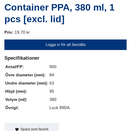
Container PPA, 380 ml, 1
pcs [excl. lid]
Pris:
19,70 kr
Logga in för att beställa
Specifikationer
Antal/FP:
900
Övre diameter (mm):
84
Undre diameter (mm):
63
Höjd (mm):
95
Volym (ml):
380
Övrigt:
Lock 89DA
Spara som favorit