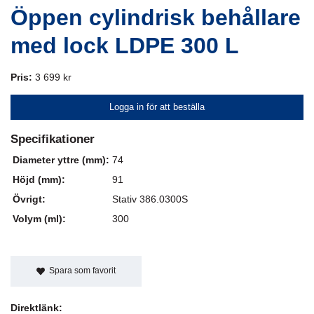
Öppen cylindrisk behållare
med lock LDPE 300 L
Pris:
3 699 kr
Logga in för att beställa
Specifikationer
Diameter yttre (mm):
74
Höjd (mm):
91
Övrigt:
Stativ 386.0300S
Volym (ml):
300
Spara som favorit
Direktlänk: