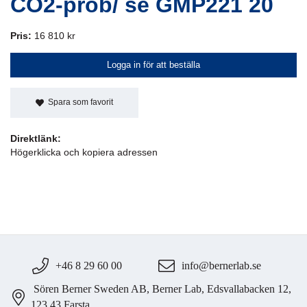
CO2-prob/ se GMP221 20
Pris:
16 810 kr
Logga in för att beställa
Spara som favorit
Direktlänk:
Högerklicka och kopiera adressen
+46 8 29 60 00
info@bernerlab.se
Sören Berner Sweden AB, Berner Lab, Edsvallabacken 12,
123 43 Farsta